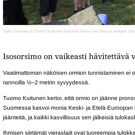
Salla Taskinen ja Tuomo Kuitunen kertoivat Aitoon vesi-illassa rantojen niitt
Isosorsimo on vaikeasti hävitettävä v
Vaatimattoman näköisen ormion tunnistaminen ei ol
rannoilla ½–2 metrin syvyydessä.
Tuomo Kuitunen kertoi, että ormio on jäänne pronss
Suomessa kasvoi monia Keski- ja Etelä-Euroopan 
jäänteitä, ja kaikki kasvillisuus sen jälkeisiä tulokasl
Ihmisen siirtämät vieraslajit ovat tuoreempia tulokka