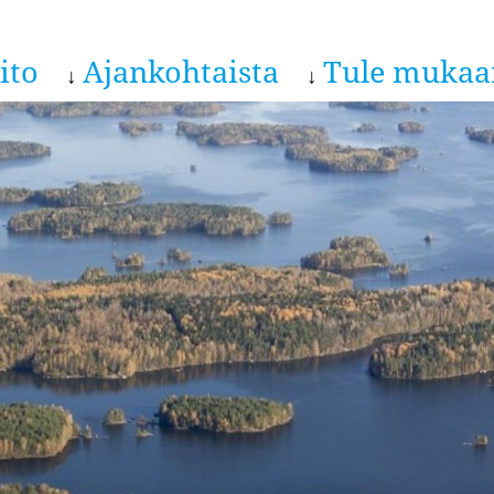
ito
Ajankohtaista
Tule mukaa