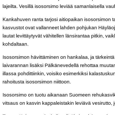
lajeilta. Vesillä isosorsimo leviää samanlaisella vauh
Kankahuven ranta tarjosi aitiopaikan isosorsimon ta
kasvustot ovat vallanneet lahden pohjukan Häylä
lautat levittäytyvät vähitellen länsirantaa pitkin, vai
kohdaltaan.
Isosorsimon hävittäminen on hankalaa, ja tärkeintä o
laivarannan lisäksi Pälkänevedellä rehottaa muuta
illassa pohdittiinkin, voisiko esimerkiksi kalastusk
rahoitusta isosorsimon niittoon.
Isosorsimo on tuotu aikanaan Suomeen rehukasviks
vitsaus on kasvin kappaleistakin leviävä vesirutto,