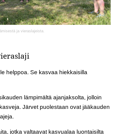
ämisestä ja vieraslajeista.
ieraslaji
e helppoa. Se kasvaa hiekkaisilla
ikauden lämpimältä ajanjaksolta, jolloin
kasveja. Järvet puolestaan ovat jääkauden
ajeja.
ita, jotka valtaavat kasvualaa luontaisilta