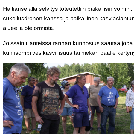
Haltianselällä selvitys toteutettiin paikallisin voimin:
sukellusdronen kanssa ja paikallinen kasviasiantun
alueella ole ormiota.
Joissain tilanteissa rannan kunnostus saattaa jopa h
kun isompi vesikasvillisuus tai hiekan päälle kertyny