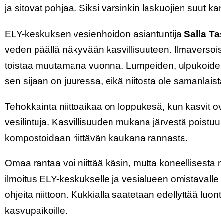
ja sitovat pohjaa. Siksi varsinkin laskuojien suut kan
ELY-keskuksen vesienhoidon asiantuntija
Salla T
veden päällä näkyvään kasvillisuuteen. Ilmaversoi
toistaa muutamana vuonna. Lumpeiden, ulpukoiden 
sen sijaan on juuressa, eikä niitosta ole samanlais
Tehokkainta niittoaikaa on loppukesä, kun kasvit ova
vesilintuja. Kasvillisuuden mukana järvestä poistuu 
kompostoidaan riittävän kaukana rannasta.
Omaa rantaa voi niittää käsin, mutta koneellisesta 
ilmoitus ELY-keskukselle ja vesialueen omistavall
ohjeita niittoon. Kukkialla saatetaan edellyttää luonto
kasvupaikoille.