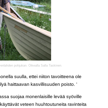
venlahden pohjukan. Oikealla Salla Taskinen.
nella suulla, ettei niiton tavoitteena ole
lyä haittaavan kasvillisuuden poisto. ’
ssa suojaa monenlaisille levää syöville
 käyttävät veteen huuhtoutuneita ravinteita