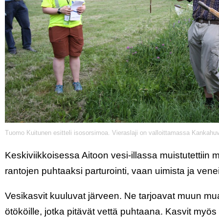
Tuomo Kuitunen esitteli isosorsimoa. Vieraslaji on valloittamassa Kankahu
Keskiviikkoisessa Aitoon vesi-illassa muistutettiin mo
rantojen puhtaaksi parturointi, vaan uimista ja venei
Vesikasvit kuuluvat järveen. Ne tarjoavat muun mua
ötököille, jotka pitävät vettä puhtaana. Kasvit myös