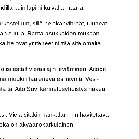
dilla kuin lupiini kuivalla maalla.
rkasteluun, sillä helakanvihreät, tuuheat
ojan suulla. Ranta-asukkaiden mukaan
kka he ovat yrittäneet niittää sitä omalta
lisi estää vieraslajin leviäminen. Aitoon
ma muukin laajeneva esiintymä. Vesi-
unta tai Aito Suvi kannatusyhdistys hakea
i. Vielä sitäkin hankalammin hävitettävä
 joka on akvaariokarkulainen.