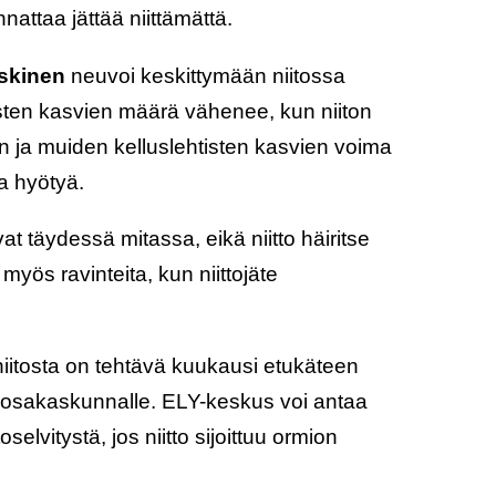
nattaa jättää niittämättä.
askinen
neuvoi keskittymään niitossa
sten kasvien määrä vähenee, kun niiton
ja muiden kelluslehtisten kasvien voima
ta hyötyä.
t täydessä mitassa, eikä niitto häiritse
myös ravinteita, kun niittojäte
niitosta on tehtävä kuukausi etukäteen
e osakaskunnalle. ELY-keskus voi antaa
selvitystä, jos niitto sijoittuu ormion