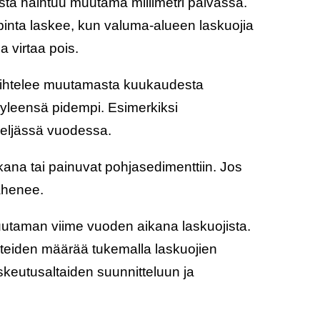
sta haihtuu muutama millimetri päivässä.
 pinta laskee, kun valuma-alueen laskuojia
ja virtaa pois.
aihtelee muutamasta kuukaudesta
yleensä pidempi. Esimerkiksi
eljässä vuodessa.
kana tai painuvat pohjasedimenttiin. Jos
vähenee.
muutaman viime vuoden aikana laskuojista.
teiden määrää tukemalla laskuojien
skeutusaltaiden suunnitteluun ja