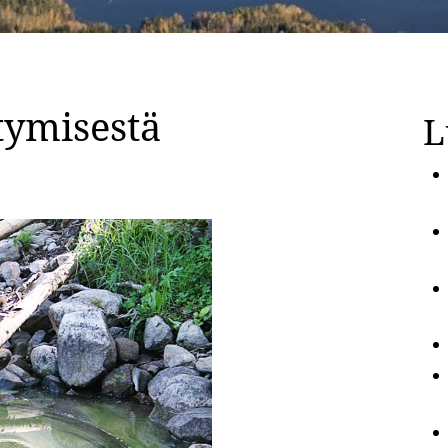
tymisestä
L