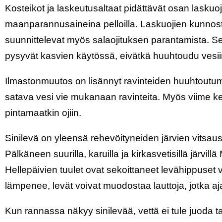
Kosteikot ja laskeutusaltaat pidättävät osan laskuoj
maanparannusaineina pelloilla. Laskuojien kunnos
suunnittelevat myös salaojituksen parantamista. Sekä
pysyvät kasvien käytössä, eivätkä huuhtoudu vesii
Ilmastonmuutos on lisännyt ravinteiden huuhtoutum
satava vesi vie mukanaan ravinteita. Myös viime ke
pintamaatkin ojiin.
Sinilevä on yleensä rehevöityneiden järvien vitsau
Pälkäneen suurilla, karuilla ja kirkasvetisillä järvil
Hellepäivien tuulet ovat sekoittaneet levähippuset 
lämpenee, levät voivat muodostaa lauttoja, jotka aj
Kun rannassa näkyy sinilevää, vettä ei tule juoda ta