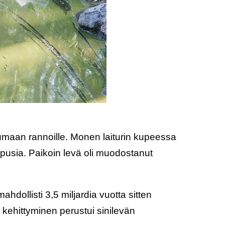
umaan rannoille. Monen laiturin kupeessa
ippusia. Paikoin levä oli muodostanut
ahdollisti 3,5 miljardia vuotta sitten
ehittyminen perustui sinilevän