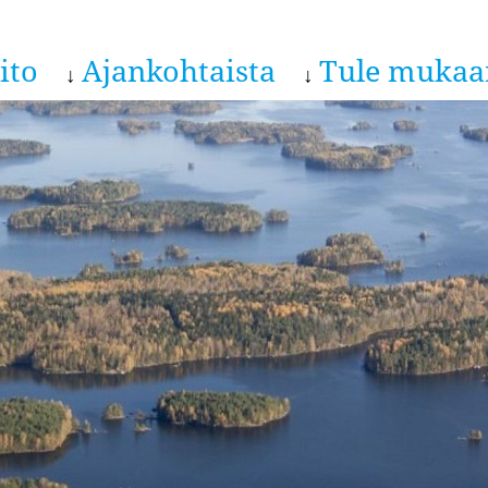
ito
Ajankohtaista
Tule mukaa