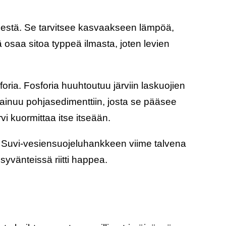
isestä. Se tarvitsee kasvaakseen lämpöä,
tä osaa sitoa typpeä ilmasta, joten levien
oria. Fosforia huuhtoutuu järviin laskuojien
 painuu pohjasedimenttiin, josta se pääsee
vi kuormittaa itse itseään.
Suvi-vesiensuojeluhankkeen viime talvena
vänteissä riitti happea.