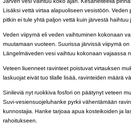
Järven vesi vaihtuu koko ajan. Kesähelteellä pinna
Lisäksi vettä virtaa alapuoliseen vesistöön. Veden
pitkin ei tule yhtä paljon vettä kuin järvestä haihtuu 
Veden viipymä eli veden vaihtuminen kokonaan v
muutamaan vuoteen. Suurissa järvissä viipymä on 
Längelmäveden vesi vaihtuu kokonaan vajaassa n
Veteen liuenneet ravinteet poistuvat virtauksen mu
laskuojat eivät tuo tilalle lisää, ravinteiden määrä 
Sinileviä nyt ruokkiva fosfori on päätynyt veteen 
Suvi-vesiensuojeluhanke pyrkii vähentämään ravin
kunnostajia. Hanke tarjoaa apua kosteikoiden ja la
rahoitukseen.