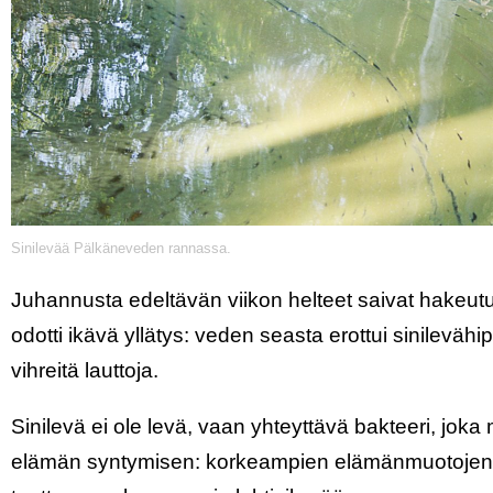
Sinilevää Pälkäneveden rannassa.
Juhannusta edeltävän viikon helteet saivat hakeut
odotti ikävä yllätys: veden seasta erottui sinileväh
vihreitä lauttoja.
Sinilevä ei ole levä, vaan yhteyttävä bakteeri, joka m
elämän syntymisen: korkeampien elämänmuotojen k