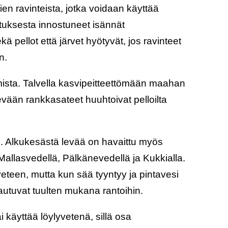
ien ravinteista, jotka voidaan käyttää
tuksesta innostuneet isännät
 pellot että järvet hyötyvät, jos ravinteet
n.
ista. Talvella kasvipeitteettömään maahan
vään rankkasateet huuhtoivat pelloilta
s. Alkukesästä levää on havaittu myös
lä Mallasvedellä, Pälkänevedellä ja Kukkialla.
veteen, mutta kun sää tyyntyy ja pintavesi
autuvat tuulten mukana rantoihin.
i käyttää löylyvetenä, sillä osa