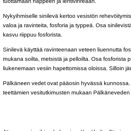
tuottamaan happeen ja lehtivihreään.
Nykyihmiselle sinilevä kertoo vesistön rehevöitym
valoa ja ravinteita, fosforia ja typpeä. Osa sinilevis
kasvu riippuu fosforista.
Sinilevä käyttää ravinteenaan veteen liuennutta fosf
mukana soilta, metsistä ja pelloilta. Osa fosforista
liukenemaan vesiin hapettomissa oloissa. Silloin jär
Pälkäneen vedet ovat pääosin hyvässä kunnossa. 
teettämien vesitutkimusten mukaan Pälkäneveden sy