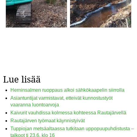
Lue lisää
Herninsalmen ruoppaus alkoi sähkökaapelin siirrolla
Asiantuntijat varmistavat, etteivät kunnostustyöt
vaaranna luontoarvoja
Kaivurit vauhdissa kolmessa kohteessa Rautajärvellä
Rautajärven työmaat käynnistyivät
Tuppiojan metsäaltaassa tutkitaan uppopuupuhdistusta –
talkoot ti 23.6. klo 16