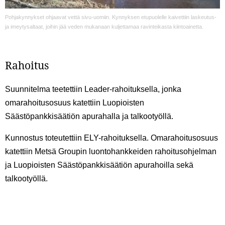
Pohjakynnykset ohjaavat vettä sivu-uomiin. Kynnyksen etupuolelle kaivettiin laskeutus-
ja imeytysaltaat, joihin jää veden mukanaan kuljettamaa ravinteikasta kiintoainetta.
Rahoitus
Suunnitelma teetettiin Leader-rahoituksella, jonka
omarahoitusosuus katettiin Luopioisten
Säästöpankkisäätiön apurahalla ja talkootyöllä.
Kunnostus toteutettiin ELY-rahoituksella. Omarahoitusosuus
katettiin Metsä Groupin luontohankkeiden rahoitusohjelman
ja Luopioisten Säästöpankkisäätiön apurahoilla sekä
talkootyöllä.