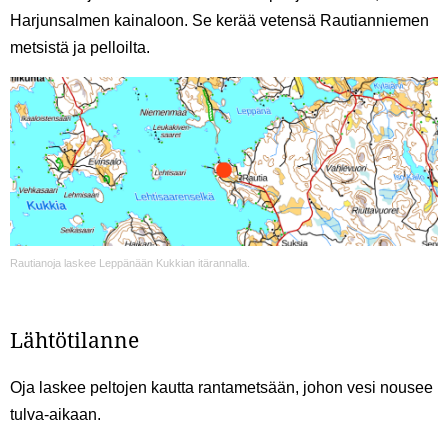
Harjunsalmen kainaloon. Se kerää vetensä Rautianniemen
metsistä ja pelloilta.
Rautianoja laskee Leppänään Kukkian itärannalla.
Lähtötilanne
Oja laskee peltojen kautta rantametsään, johon vesi nousee
tulva-aikaan.