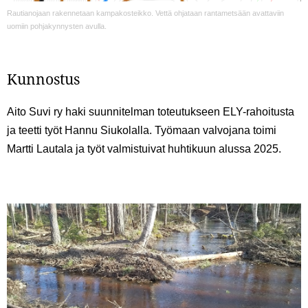
Rautianojaan rakennetaan kampakosteikko. Vettä ohjataan rantametsään avattaviin
uomiin pohjakynnysten avulla.
Kunnostus
Aito Suvi ry haki suunnitelman toteutukseen ELY-rahoitusta
ja teetti työt Hannu Siukolalla. Työmaan valvojana toimi
Martti Lautala ja työt valmistuivat huhtikuun alussa 2025.