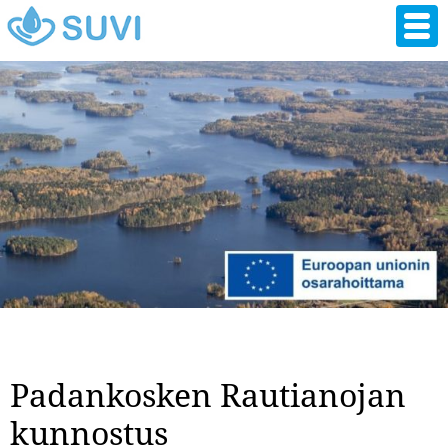
Hyppää
pääsisältöön
Padankosken Rautianojan
kunnostus