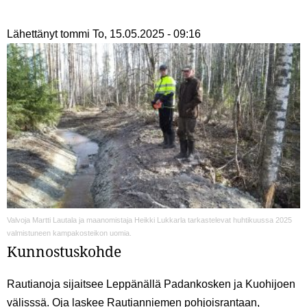
Lähettänyt
tommi
To, 15.05.2025 - 09:16
Valvoja Martti Lautala ja maanomistaja Heikki Lukkarla tarkastelevat huhtikuussa 2025
valmistuneen kampakosteikon uomia.
Kunnostuskohde
Rautianoja sijaitsee Leppänällä Padankosken ja Kuohijoen
välisssä. Oja laskee Rautianniemen pohjoisrantaan,