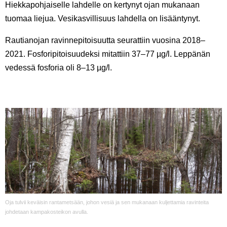
Hiekkapohjaiselle lahdelle on kertynyt ojan mukanaan
tuomaa liejua. Vesikasvillisuus lahdella on lisääntynyt.
Rautianojan ravinnepitoisuutta seurattiin vuosina 2018–
2021. Fosforipitoisuudeksi mitattiin 37–77 µg/l. Leppänän
vedessä fosforia oli 8–13 µg/l.
Oja tulvii keväisin rantametsään, johon vesiä ja sen mukanaan kuljettamia ravinteita
johdetaan kampakosteikon avulla.