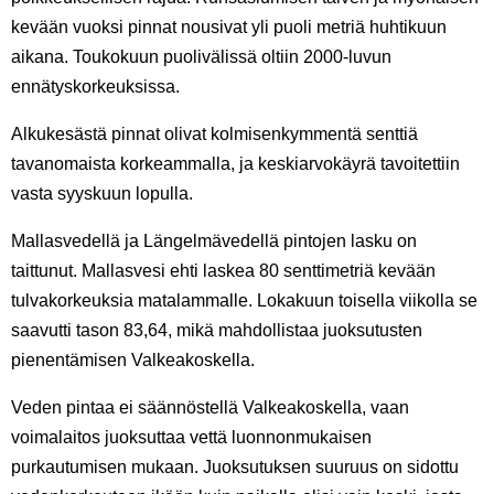
kevään vuoksi pinnat nousivat yli puoli metriä huhtikuun
aikana. Toukokuun puolivälissä oltiin 2000-luvun
ennätyskorkeuksissa.
Alkukesästä pinnat olivat kolmisenkymmentä senttiä
tavanomaista korkeammalla, ja keskiarvokäyrä tavoitettiin
vasta syyskuun lopulla.
Mallasvedellä ja Längelmävedellä pintojen lasku on
taittunut. Mallasvesi ehti laskea 80 senttimetriä kevään
tulvakorkeuksia matalammalle. Lokakuun toisella viikolla se
saavutti tason 83,64, mikä mahdollistaa juoksutusten
pienentämisen Valkeakoskella.
Veden pintaa ei säännöstellä Valkeakoskella, vaan
voimalaitos juoksuttaa vettä luonnonmukaisen
purkautumisen mukaan. Juoksutuksen suuruus on sidottu