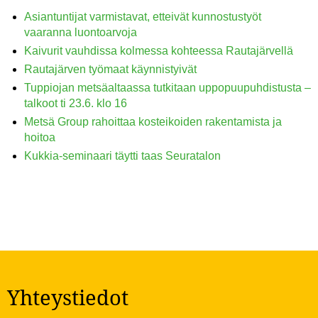
Asiantuntijat varmistavat, etteivät kunnostustyöt
vaaranna luontoarvoja
Kaivurit vauhdissa kolmessa kohteessa Rautajärvellä
Rautajärven työmaat käynnistyivät
Tuppiojan metsäaltaassa tutkitaan uppopuupuhdistusta –
talkoot ti 23.6. klo 16
Metsä Group rahoittaa kosteikoiden rakentamista ja
hoitoa
Kukkia-seminaari täytti taas Seuratalon
Yhteystiedot