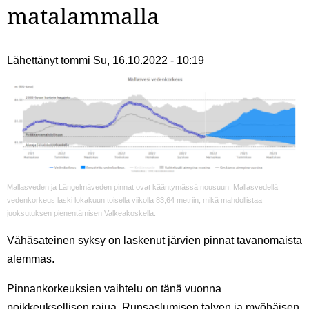
matalammalla
Lähettänyt
tommi
Su, 16.10.2022 - 10:19
Mallasveden ja Längelmäveden pinnat ovat kääntymässä nousuun. Mallasvedellä
vedenkorkeus laski lokakuun toisella viikolla 83,64 metriin, mikä mahdollistaa
juoksutuksen pienentämisen Valkeakoskella.
Vähäsateinen syksy on laskenut järvien pinnat tavanomaista
alemmas.
Pinnankorkeuksien vaihtelu on tänä vuonna
poikkeuksellisen rajua. Runsaslumisen talven ja myöhäisen