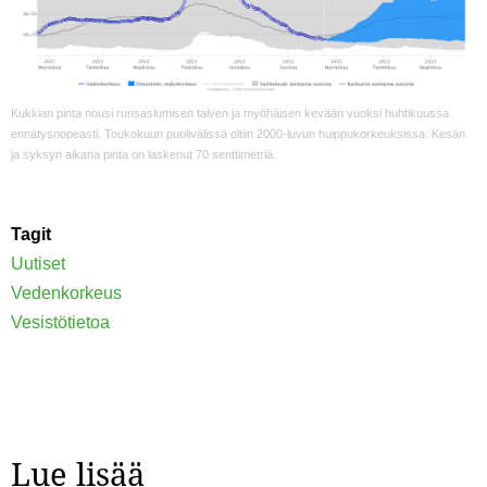
Kukkian pinta nousi runsaslumisen talven ja myöhäisen kevään vuoksi huhtikuussa
ennätysnopeasti. Toukokuun puolivälissä oltiin 2000-luvun huippukorkeuksissa. Kesän
ja syksyn aikana pinta on laskenut 70 senttimetriä.
Tagit
Uutiset
Vedenkorkeus
Vesistötietoa
Lue lisää