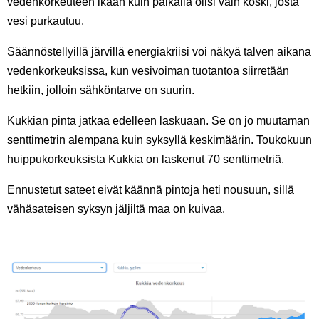
vedenkorkeuteen ikään kuin paikalla olisi vain koski, josta
vesi purkautuu.
Säännöstellyillä järvillä energiakriisi voi näkyä talven aikana
vedenkorkeuksissa, kun vesivoiman tuotantoa siirretään
hetkiin, jolloin sähköntarve on suurin.
Kukkian pinta jatkaa edelleen laskuaan. Se on jo muutaman
senttimetrin alempana kuin syksyllä keskimäärin. Toukokuun
huippukorkeuksista Kukkia on laskenut 70 senttimetriä.
Ennustetut sateet eivät käännä pintoja heti nousuun, sillä
vähäsateisen syksyn jäljiltä maa on kuivaa.