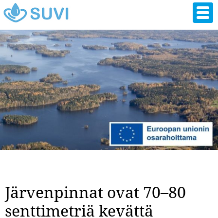
Hyppää
pääsisältöön
Järvenpinnat ovat 70–80
senttimetriä kevättä