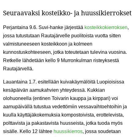
Seuraavaksi kosteikko- ja huussikierrokset
Perjantaina 9.6. Suvi-hanke järjestää
kosteikkokierroksen
,
jossa tutustutaan Rautajärvelle puolitoista vuotta sitten
valmistuneeseen kosteikkoon ja kolmeen
kunnostuskohteeseen, jotka toteutetaan tulevina vuosina.
Retkelle lähdetään kello 9 Murronkulman risteyksestä
Rautajärvellä.
Lauantaina 1.7. esitellään kuivakäymälöitä Luopioisissa
kesäpäivän aamukahvien yhteydessä. Kukkian
olohuoneella (entinen Toivarin kauppa ja kirppari) voi
aamupäivällä tutustua vedettömiin vessavaihtoehtoihin ja
kuulla käyttäjäkokemuksia kompostoivista, erottelevista,
polttavista ja pakastavista huusseista, jotka tuoda myös
sisälle. Kello 12 lähtee
huussikierros
, jossa soudetaan