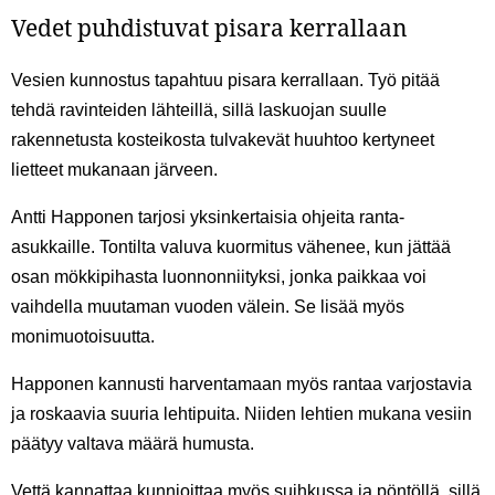
Vedet puhdistuvat pisara kerrallaan
Vesien kunnostus tapahtuu pisara kerrallaan. Työ pitää
tehdä ravinteiden lähteillä, sillä laskuojan suulle
rakennetusta kosteikosta tulvakevät huuhtoo kertyneet
lietteet mukanaan järveen.
Antti Happonen tarjosi yksinkertaisia ohjeita ranta-
asukkaille. Tontilta valuva kuormitus vähenee, kun jättää
osan mökkipihasta luonnonniityksi, jonka paikkaa voi
vaihdella muutaman vuoden välein. Se lisää myös
monimuotoisuutta.
Happonen kannusti harventamaan myös rantaa varjostavia
ja roskaavia suuria lehtipuita. Niiden lehtien mukana vesiin
päätyy valtava määrä humusta.
Vettä kannattaa kunnioittaa myös suihkussa ja pöntöllä, sillä