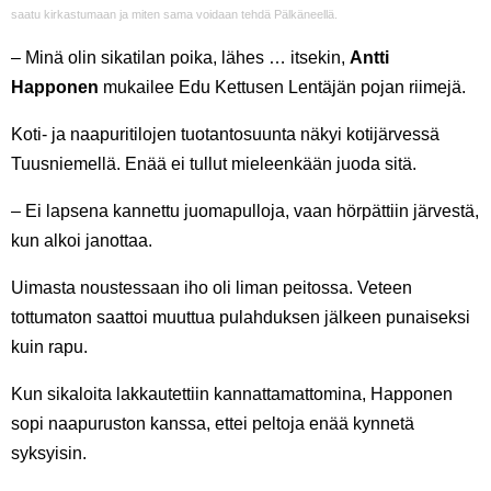
saatu kirkastumaan ja miten sama voidaan tehdä Pälkäneellä.
– Minä olin sikatilan poika, lähes … itsekin,
Antti
Happonen
mukailee Edu Kettusen Lentäjän pojan riimejä
.
Koti- ja naapuritilojen tuotantosuunta näkyi kotijärvessä
Tuusniemellä. Enää ei tullut mieleenkään juoda sitä.
– Ei lapsena kannettu juomapulloja, vaan hörpättiin järvestä,
kun alkoi janottaa.
Uimasta noustessaan iho oli liman peitossa. Veteen
tottumaton saattoi muuttua pulahduksen jälkeen punaiseksi
kuin rapu.
Kun sikaloita lakkautettiin kannattamattomina, Happonen
sopi naapuruston kanssa, ettei peltoja enää kynnetä
syksyisin.