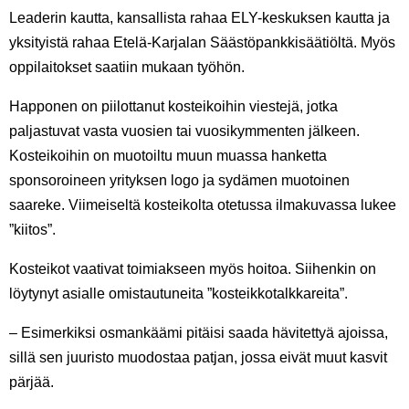
Leaderin kautta, kansallista rahaa ELY-keskuksen kautta ja
yksityistä rahaa Etelä-Karjalan Säästöpankkisäätiöltä. Myös
oppilaitokset saatiin mukaan työhön.
Happonen on piilottanut kosteikoihin viestejä, jotka
paljastuvat vasta vuosien tai vuosikymmenten jälkeen.
Kosteikoihin on muotoiltu muun muassa hanketta
sponsoroineen yrityksen logo ja sydämen muotoinen
saareke. Viimeiseltä kosteikolta otetussa ilmakuvassa lukee
”kiitos”.
Kosteikot vaativat toimiakseen myös hoitoa. Siihenkin on
löytynyt asialle omistautuneita ”kosteikkotalkkareita”.
– Esimerkiksi osmankäämi pitäisi saada hävitettyä ajoissa,
sillä sen juuristo muodostaa patjan, jossa eivät muut kasvit
pärjää.