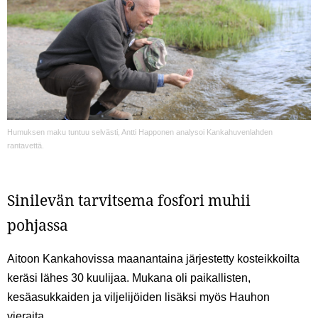
Humuksen maku tuntuu selvästi, Antti Happonen analysoi Kankahuvenlahden
rantavettä.
Sinilevän tarvitsema fosfori muhii
pohjassa
Aitoon Kankahovissa maanantaina järjestetty kosteikkoilta
keräsi lähes 30 kuulijaa. Mukana oli paikallisten,
kesäasukkaiden ja viljelijöiden lisäksi myös Hauhon
vieraita.