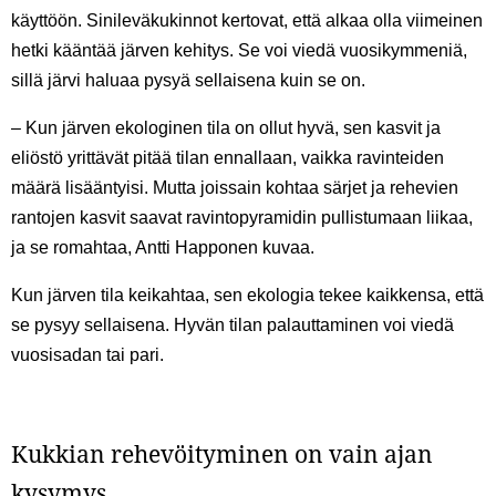
käyttöön. Sinileväkukinnot kertovat, että alkaa olla viimeinen
hetki kääntää järven kehitys. Se voi viedä vuosikymmeniä,
sillä järvi haluaa pysyä sellaisena kuin se on.
– Kun järven ekologinen tila on ollut hyvä, sen kasvit ja
eliöstö yrittävät pitää tilan ennallaan, vaikka ravinteiden
määrä lisääntyisi. Mutta joissain kohtaa särjet ja rehevien
rantojen kasvit saavat ravintopyramidin pullistumaan liikaa,
ja se romahtaa, Antti Happonen kuvaa.
Kun järven tila keikahtaa, sen ekologia tekee kaikkensa, että
se pysyy sellaisena. Hyvän tilan palauttaminen voi viedä
vuosisadan tai pari.
Kukkian rehevöityminen on vain ajan
kysymys