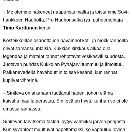
– Me olemme hakeneet naapurista mallia ja toistamme Suvi-
hankkeen Hauholla, Pro Hauhonselkä ry:n puheenjohtaja
Timo Karttunen
kertoi.
Kosteikkoillan osanottajien havainnot koti- ja mökkirannoilta
olivat samansuuntaisia. Kukkian kirkkaus alkaa olla
legendaa ja matalat rannat rehottavat vesikasvillisuudesta.
Juotavan puhdas Kukkolan Pyhäjärvi tummuu ja limoittuu.
Pälkänevedellä havahduttiin toissa kesänä, kun rannat
kuplivat vihreinä.
– Sinilevä on aikanaan tuottanut hapen, johon elämä
kuivalla maalla perustuu. Sinilevä on hyvä, kunhan se ei ole
omassa rannassa.
Sinilevän tarvitsema fosfori löytyy valmiiksi järven pohjasta.
Kun syvänteet muuttuvat hapettomaksi, se vapautuu levien