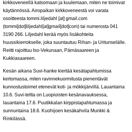
kirkkoveneellä katsomaan ja kuulemaan, miten ne toimivat
käytännössä. Airopaikan kirkkoveneestä voi varata
osoitteesta
tommi
.
liljedahl
[at]
gmail
.
com
(tommi[dot]liljedahl[at]gmail[dot]com)
tai numerosta 041
3190 266. Liljedahl kerää myös lisäkohteita
huussikierrokselle, joka suuntautuu Rihan- ja Uritunselälle.
Reitti rajoittuu Iso-Vekunaan, Pärnäsaareen ja
Kukkiasaareen.
Kesän aikana Suvi-hanke kiertää kesätapahtumissa
kertomassa, miten ravinnekuormitusta pienentävät
kunnostustoimet etenevät koti- ja mökkijärvillä. Lauantaina
10.6. Suvi-teltta on Luopioisten kesänavauksessa,
lauantaina 17.6. Puutikkalan kirppistapahtumassa ja
sunnuntaina 18.6. Kuohijoen kesäkahvila Munkki &
Rinkilässä.