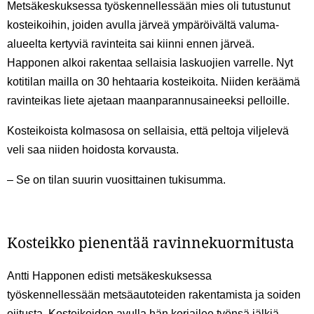
Metsäkeskuksessa työskennellessään mies oli tutustunut
kosteikoihin, joiden avulla järveä ympäröivältä valuma-
alueelta kertyviä ravinteita sai kiinni ennen järveä.
Happonen alkoi rakentaa sellaisia laskuojien varrelle. Nyt
kotitilan mailla on 30 hehtaaria kosteikoita. Niiden keräämä
ravinteikas liete ajetaan maanparannusaineeksi pelloille.
Kosteikoista kolmasosa on sellaisia, että peltoja viljelevä
veli saa niiden hoidosta korvausta.
– Se on tilan suurin vuosittainen tukisumma.
Kosteikko pienentää ravinnekuormitusta
Antti Happonen edisti metsäkeskuksessa
työskennellessään metsäautoteiden rakentamista ja soiden
ojitusta. Kosteikoiden avulla hän korjailee työnsä jälkiä.