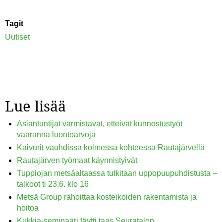
Tagit
Uutiset
Lue lisää
Asiantuntijat varmistavat, etteivät kunnostustyöt
vaaranna luontoarvoja
Kaivurit vauhdissa kolmessa kohteessa Rautajärvellä
Rautajärven työmaat käynnistyivät
Tuppiojan metsäaltaassa tutkitaan uppopuupuhdistusta –
talkoot ti 23.6. klo 16
Metsä Group rahoittaa kosteikoiden rakentamista ja
hoitoa
Kukkia-seminaari täytti taas Seuratalon