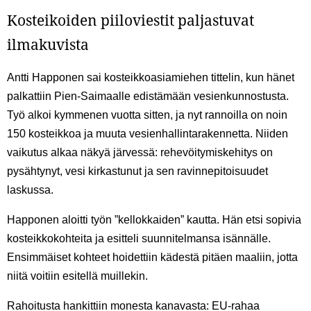
Kosteikoiden piiloviestit paljastuvat
ilmakuvista
Antti Happonen sai kosteikkoasiamiehen tittelin, kun hänet
palkattiin Pien-Saimaalle edistämään vesienkunnostusta.
Työ alkoi kymmenen vuotta sitten, ja nyt rannoilla on noin
150 kosteikkoa ja muuta vesienhallintarakennetta. Niiden
vaikutus alkaa näkyä järvessä: rehevöitymiskehitys on
pysähtynyt, vesi kirkastunut ja sen ravinnepitoisuudet
laskussa.
Happonen aloitti työn ”kellokkaiden” kautta. Hän etsi sopivia
kosteikkokohteita ja esitteli suunnitelmansa isännälle.
Ensimmäiset kohteet hoidettiin kädestä pitäen maaliin, jotta
niitä voitiin esitellä muillekin.
Rahoitusta hankittiin monesta kanavasta: EU-rahaa