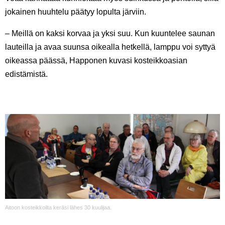
jokainen huuhtelu päätyy lopulta järviin.
– Meillä on kaksi korvaa ja yksi suu. Kun kuuntelee saunan
lauteilla ja avaa suunsa oikealla hetkellä, lamppu voi syttyä
oikeassa päässä, Happonen kuvasi kosteikkoasian
edistämistä.
Aitoon kosteikkoilta keräsi lähes 30 kuulijaa.