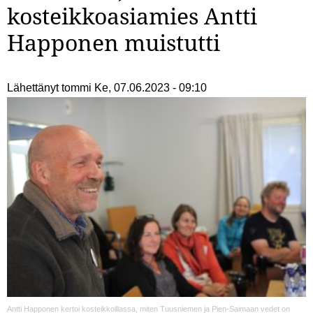
kosteikkoasiamies Antti
Happonen muistutti
Lähettänyt
tommi
Ke, 07.06.2023 - 09:10
Antti Happonen kertoi kosteikkoillassa, miten Tuusniemen ja Pien-Saimaan vedet on