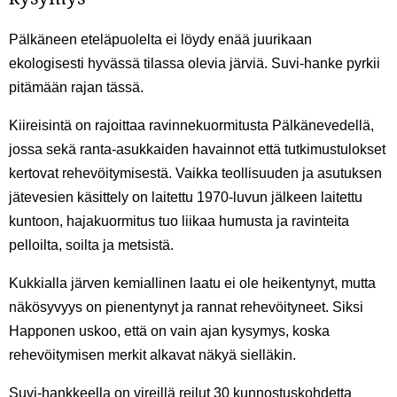
Pälkäneen eteläpuolelta ei löydy enää juurikaan
ekologisesti hyvässä tilassa olevia järviä. Suvi-hanke pyrkii
pitämään rajan tässä.
Kiireisintä on rajoittaa ravinnekuormitusta Pälkänevedellä,
jossa sekä ranta-asukkaiden havainnot että tutkimustulokset
kertovat rehevöitymisestä. Vaikka teollisuuden ja asutuksen
jätevesien käsittely on laitettu 1970-luvun jälkeen laitettu
kuntoon, hajakuormitus tuo liikaa humusta ja ravinteita
pelloilta, soilta ja metsistä.
Kukkialla järven kemiallinen laatu ei ole heikentynyt, mutta
näkösyvyys on pienentynyt ja rannat rehevöityneet. Siksi
Happonen uskoo, että on vain ajan kysymys, koska
rehevöitymisen merkit alkavat näkyä sielläkin.
Suvi-hankkeella on vireillä reilut 30 kunnostuskohdetta