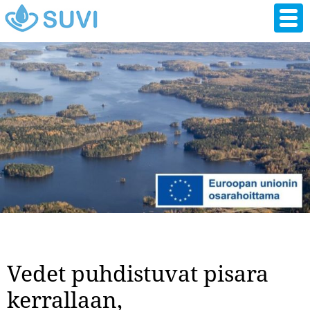
Hyppää
pääsisältöön
Vedet puhdistuvat pisara
kerrallaan,