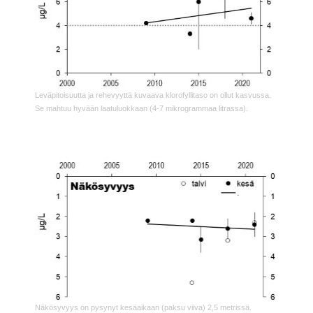
Leväpitoisuutta ja rehevyyttä kuvaava klorofyllitaso on ollut kasvussa.
Se mahtuu hyvään laatuluokkaan (4-7 mikrogrammaa litrassa).
Näkösyvyys on pysynyt kesäaikaan (paksu viiva) 2,5 metrissä.