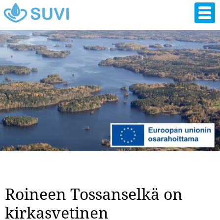
Hyppää
pääsisältöön
Roineen Tossanselkä on
kirkasvetinen