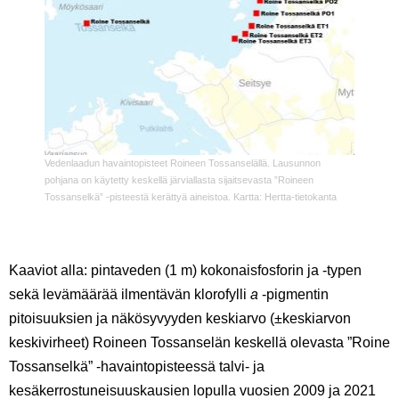
Vedenlaadun havaintopisteet Roineen Tossanselällä. Lausunnon
pohjana on käytetty keskellä järviallasta sijaitsevasta ”Roineen
Tossanselkä” -pisteestä kerättyä aineistoa. Kartta: Hertta-tietokanta
Kaaviot alla: pintaveden (1 m) k
okonaisfosforin ja -typen
sekä levämäärää ilmentävän klorofylli
a
-pigmentin
pitoisuuksien
ja näkösyvyyden keskiarvo (±keskiarvon
keskivirheet) Roineen Tossanselän
keskellä olevasta ”Roine
Tossanselkä” -havaintopisteessä talvi- ja
kesäkerrostuneisuuskausien lopulla vuosien 2009 ja 2021