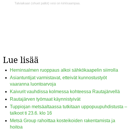
Talviaikaan (ohuet pallot) vesi on kirkkaampaa.
Lue lisää
Herninsalmen ruoppaus alkoi sähkökaapelin siirrolla
Asiantuntijat varmistavat, etteivät kunnostustyöt
vaaranna luontoarvoja
Kaivurit vauhdissa kolmessa kohteessa Rautajärvellä
Rautajärven työmaat käynnistyivät
Tuppiojan metsäaltaassa tutkitaan uppopuupuhdistusta –
talkoot ti 23.6. klo 16
Metsä Group rahoittaa kosteikoiden rakentamista ja
hoitoa