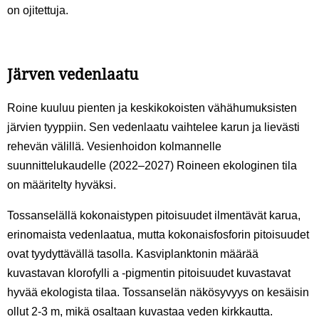
on ojitettuja.
Järven vedenlaatu
Roine kuuluu pienten ja keskikokoisten vähähumuksisten
järvien tyyppiin. Sen vedenlaatu vaihtelee karun ja lievästi
rehevän välillä. V
esienhoidon kolmannelle
suunnittelukaudelle (2022–2027) Roineen ekologinen tila
on määritelty hyväksi
.
Tossanselällä kokonaistypen pitoisuudet ilmentävät karua,
erinomaista vedenlaatua, mutta kokonaisfosforin pitoisuudet
ovat tyydyttävällä tasolla. Kasviplanktonin määrää
kuvastavan klorofylli a -pigmentin pitoisuudet kuvastavat
hyvää ekologista tilaa. Tossanselän näkösyvyys on kesäisin
ollut 2-3 m, mikä osaltaan kuvastaa veden kirkkautta.