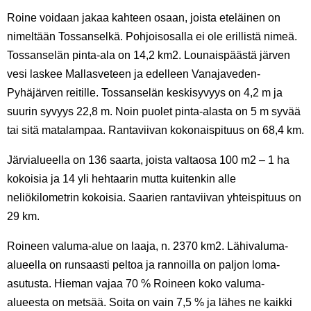
Roine voidaan jakaa kahteen osaan, joista eteläinen on
nimeltään Tossanselkä. Pohjoisosalla ei ole erillistä nimeä.
Tossanselän pinta-ala on 14,2 km
2
. Lounaispäästä järven
vesi laskee Mallasveteen ja edelleen Vanajaveden-
Pyhäjärven reitille. Tossanselän keskisyvyys on 4,2 m ja
suurin syvyys 22,8 m. Noin puolet pinta-alasta on 5 m syvää
tai sitä matalampaa. Rantaviivan kokonaispituus on 68,4 km.
Järvialueella on 136 saarta, joista valtaosa 100 m
2
– 1 ha
kokoisia ja 14 yli hehtaarin mutta kuitenkin alle
neliökilometrin kokoisia. Saarien rantaviivan yhteispituus on
29 km.
Roineen valuma-alue on laaja, n. 2370 km
2
. Lähivaluma-
alueella on runsaasti peltoa ja rannoilla on paljon loma-
asutusta. Hieman vajaa 70 % Roineen koko valuma-
alueesta on metsää. Soita on vain 7,5 % ja lähes ne kaikki