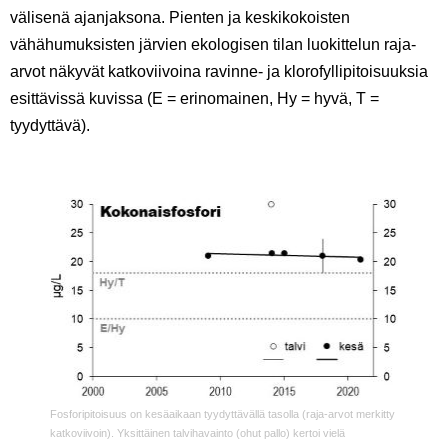
välisenä ajanjaksona.
Pienten ja keskikokoisten
vähähumuksisten järvien
ekologisen tilan luokittelun raja-
arvot näkyvät katkoviivoina ravinne- ja klorofyllipitoisuuksia
esittävissä kuvissa (E = erinomainen, Hy = hyvä, T =
tyydyttävä)
.
Fosforipitoisuus on kesäaikaan tyydyttävällä tasolla (raja-arvot merkitty
katkoviivoin). Yksittäinen talvihavainto (ohut pallo) kertoi vielä