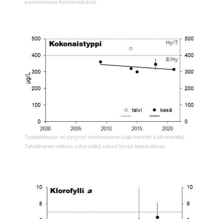
suuremmasta fosforimäärästä.
Typpipitoisuus on pysynyt erinomaisena (raja merkitty katkoviivalla).
Talviaikainen mittaus (ohut pallo) edusti hyvää laatuluokkaa.