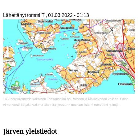
Lähettänyt
tommi
Ti, 01.03.2022 - 01:13
14,2 neliökilometrin kokoinen Tossanselkä on Roineen ja Mallasveden välissä. Sinne
virtaa vesiä laajalta valuma-alueelta, jossa on metsien lisäksi runsaasti peltoja.
Järven yleistiedot