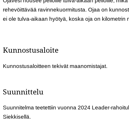
Ojavesi nousee pelloille tulva-aikaan pelloille, mikä 
rehevöittävää ravinnekuormitusta. Ojaa on kunnoste
ei ole tulva-aikaan hyötyä, koska oja on kilometrin
Kunnostusaloite
Kunnostusaloitteen tekivät maanomistajat.
Suunnittelu
Suunnitelma teetettiin vuonna 2024 Leader-rahoit
Siekkisellä.