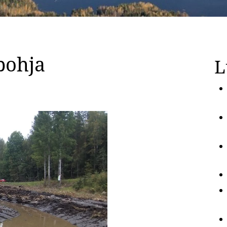
pohja
L