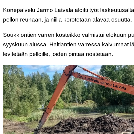
Konepalvelu Jarmo Latvala aloitti työt laskeutusalta
pellon reunaan, ja niillä korotetaan alavaa osuutta.
Soukkiontien varren kosteikko valmistui elokuun puo
syyskuun alussa. Haltiantien varressa kaivumaat läji
levitetään pelloille, joiden pintaa nostetaan.