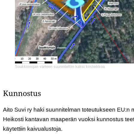
Soukkionojan varteen suunniteltiin kaksi kosteikkoa.
Kunnostus
Aito Suvi ry haki suunnitelman toteutukseen EU:n
Heikosti kantavan maaperän vuoksi kunnostus teetett
käytettiin kaivualustoja.