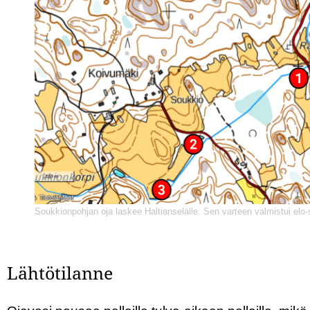
Soukkionpohjan oja laskee Haltianselälle. Sen varteen valmistui elo-
Lähtötilanne