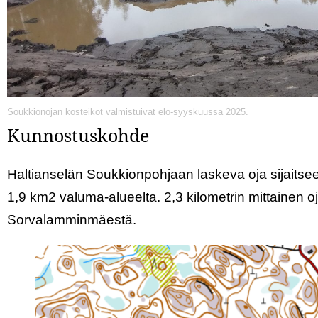
Soukkionojan kosteikot valmistuivat elo-syyskuussa 2025.
Kunnostuskohde
Haltianselän Soukkionpohjaan laskeva oja sijaitsee
1,9 km2 valuma-alueelta. 2,3 kilometrin mittainen
Sorvalamminmäestä.