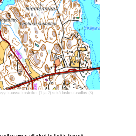
syyskuussa kosteikot (1 ja 2) sekä laskeutusallas (3).