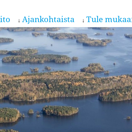
ito
Ajankohtaista
Tule mukaa