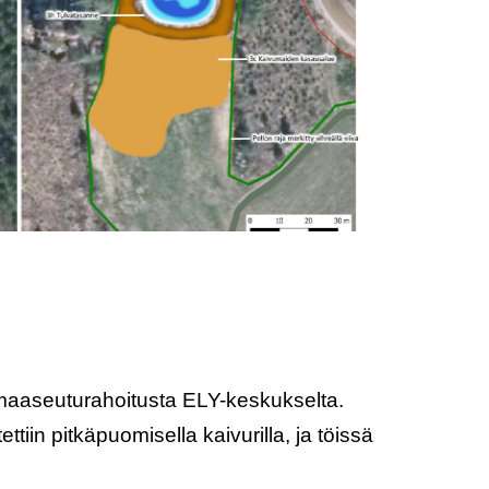
 maaseuturahoitusta ELY-keskukselta.
iin pitkäpuomisella kaivurilla, ja töissä