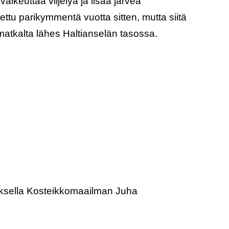
vaikeuttaa viljelyä ja lisää järveä
ttu parikymmentä vuotta sitten, mutta siitä
 matkalta lähes Haltianselän tasossa.
uksella Kosteikkomaailman Juha