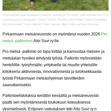
Puheenjohtaja Reijo Syrjäläinen (edessä) vastaanotti Pro metsä -palkinnon Aito Suvi ry:n
vuosikokouksen alkajaisiksi. Takana Thomas Penttilä (vasemmalla), Seppo Rekolainen,
Ari Lähteenmäki, Tommi Liljedahl, Terttu Salmela, Mikko Kriikku ja Ilkka Heinonen.
Pirkanmaan metsäneuvosto on myöntänyt vuoden 2026
Pro
metsä -palkinnon
Aito Suvi ry:lle.
Pro metsä -palkinto on tapa kiittää ja kannustaa metsien ja
metsäalan hyväksi tehdystä työstä. Palkinto myönnetään
henkilölle, työryhmälle, yritykselle tai muulle yhteisölle
kiitoksena aktiivisesta, innovatiivisesta ja tuloksekkaasta
työstä Pirkanmaan metsäohjelman tavoitteiden
saavuttamiseksi.
Palkintoehdotuksia kerättiin keväällä ja metsäneuvosto
päätti sen myöntämisestä toukokuun kokouksessa
yksimielisesti. Erityisen vaikutuksen teki Aito Suvi ry:n