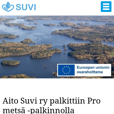
Hyppää
pääsisältöön
Aito Suvi ry palkittiin Pro
metsä -palkinnolla