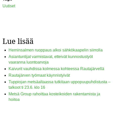
Uutiset
Lue lisää
Herninsalmen ruoppaus alkoi sähkökaapelin siirrolla
Asiantuntijat varmistavat, etteivät kunnostustyöt
vaaranna luontoarvoja
Kaivurit vauhdissa kolmessa kohteessa Rautajärvellä
Rautajärven työmaat käynnistyivät
Tuppiojan metsäaltaassa tutkitaan uppopuupuhdistusta –
talkoot ti 23.6. klo 16
Metsä Group rahoittaa kosteikoiden rakentamista ja
hoitoa