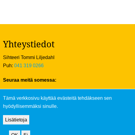
Yhteystiedot
Sihteeri Tommi Liljedahl
Puh:
041 319 0266
Seuraa meitä somessa:
Tämä verkkosivu käyttää evästeitä tehdäkseen sen
hyödyllisemmäksi sinulle.
Lisätietoja
Tietosuoja ja evästekäytäntö
|
Verkkosivut: Chase & Snow