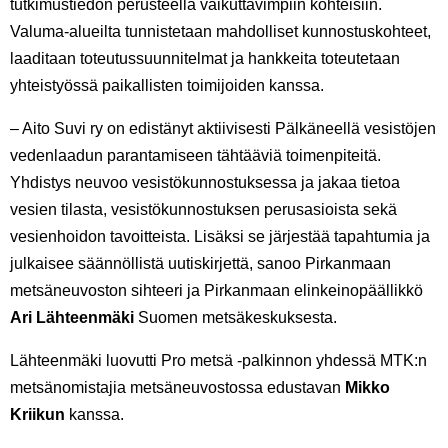
tutkimustiedon perusteella vaikuttavimpiin kohteisiin.
Valuma-alueilta tunnistetaan mahdolliset kunnostuskohteet,
laaditaan toteutussuunnitelmat ja hankkeita toteutetaan
yhteistyössä paikallisten toimijoiden kanssa.
– Aito Suvi ry on edistänyt aktiivisesti Pälkäneellä vesistöjen
vedenlaadun parantamiseen tähtääviä toimenpiteitä.
Yhdistys neuvoo vesistökunnostuksessa ja jakaa tietoa
vesien tilasta, vesistökunnostuksen perusasioista sekä
vesienhoidon tavoitteista. Lisäksi se järjestää tapahtumia ja
julkaisee säännöllistä uutiskirjettä, sanoo Pirkanmaan
metsäneuvoston sihteeri ja Pirkanmaan elinkeinopäällikkö
Ari Lähteenmäki
Suomen metsäkeskuksesta.
Lähteenmäki luovutti Pro metsä -palkinnon yhdessä MTK:n
metsänomistajia metsäneuvostossa edustavan
Mikko
Kriikun
kanssa.