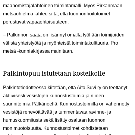
maanomistajalähtöinen toimintamalli. Myös Pirkanmaan
metsäohjelma lähtee siitä, että luonnonhoitotoimet
perustuvat vapaaehtoisuuteen.
– Palkinnon saaja on lisännyt omalla työllään toimijoiden
välistä yhteistyötä ja myönteistä toimintakulttuuria, Pro
metsä -kunniakirjassa mainitaan.
Palkintopuu istutetaan kosteikolle
Palkintotiedotteessa kiitetään, että Aito Suvi ry on teettänyt
aktiivisesti vesistöjen kunnostustoimia ja niiden
suunnitelmia Pälkäneellä. Kunnostustoimilla on vähennetty
vesistöjä rehevöittävää ja tummentavaa ravinne- ja
humuskuormitusta sekä lisätty osaltaan luonnon
monimuotoisuutta. Kunnostustoimet kohdistetaan